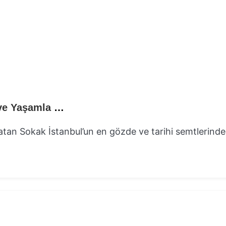
İstiklal Caddesi: İstanbul’un Tarih, Kültür ve Yaşamla Dolu Nabzı ⏬👇
şatan Sokak İstanbul’un en gözde ve tarihi semtlerind