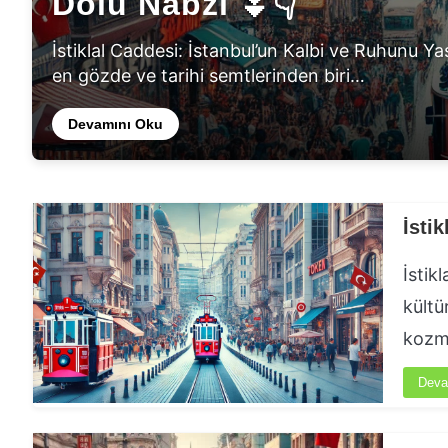
Dolu Nabzı ⏬👇
İstiklal Caddesi’nin Tari
Oteller ve Sıra Dışı Den
İstiklal Caddesi: İstanbul’un Kalbi ve Ruhunu Y
en gözde ve tarihi semtlerinden biri…
Devamını Oku
İsti
İstik
kültü
kozmo
Deva