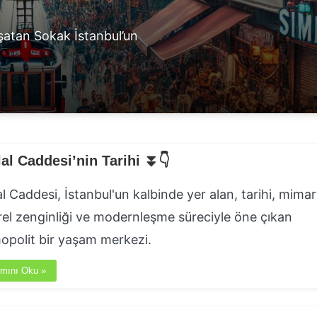
hi ⏬👇
eyimler ⏬👇
aşatan Sokak İstanbul’un
klal Caddesi’nin Tarihi ⏬👇
lal Caddesi, İstanbul'un kalbinde yer alan, tarihi, mimari
rel zenginliği ve modernleşme süreciyle öne çıkan
polit bir yaşam merkezi.
mını Oku »