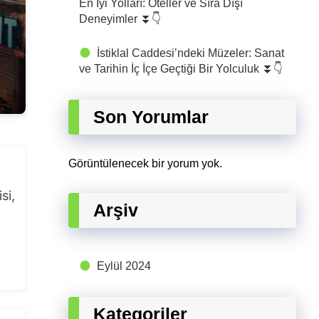
En İyi Yolları: Oteller ve Sıra Dışı
Deneyimler ⏬👇
İstiklal Caddesi’ndeki Müzeler: Sanat
ve Tarihin İç İçe Geçtiği Bir Yolculuk ⏬👇
Son Yorumlar
Görüntülenecek bir yorum yok.
si,
Arşiv
Eylül 2024
Kategoriler