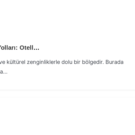
İstiklal Caddesi’nde Konaklamanın En İyi Yolları: Oteller ve Sıra Dışı Deneyimler ⏬👇
i ve kültürel zenginliklerle dolu bir bölgedir. Burada
...